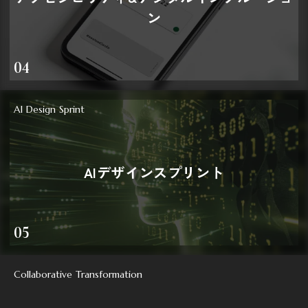
ン
04
AI Design Sprint
AIデザインスプリント
05
Collaborative Transformation