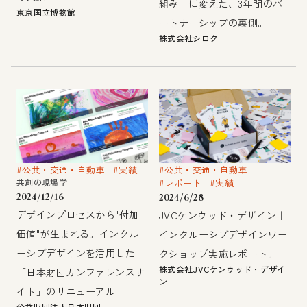
組み」に変えた、3年間のパ
東京国立博物館
ートナーシップの裏側。
株式会社シロク
#公共・交通・自動車
#実績
#公共・交通・自動車
共創の現場学
#レポート
#実績
2024/12/16
2024/6/28
デザインプロセスから"付加
JVCケンウッド・デザイン｜
価値"が生まれる。インクル
インクルーシブデザインワー
ーシブデザインを活用した
クショップ実施レポート。
株式会社JVCケンウッド・デザイ
「日本財団カンファレンスサ
ン
イト」のリニューアル
公益財団法人日本財団