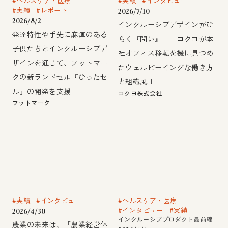
#ヘルスケア・医療
#実績
#インタビュー
#実績
#レポート
2026/7/10
2026/8/2
インクルーシブデザインがひ
発達特性や手先に麻痺のある
らく『問い』――コクヨが本
子供たちとインクルーシブデ
社オフィス移転を機に見つめ
ザインを通じて、フットマー
たウェルビーイングな働き方
クの新ランドセル『ぴったセ
と組織風土
ル』の開発を支援
コクヨ株式会社
フットマーク
#実績
#インタビュー
#ヘルスケア・医療
#インタビュー
#実績
2026/4/30
インクルーシブプロダクト最前線
農業の未来は、「農業経営体