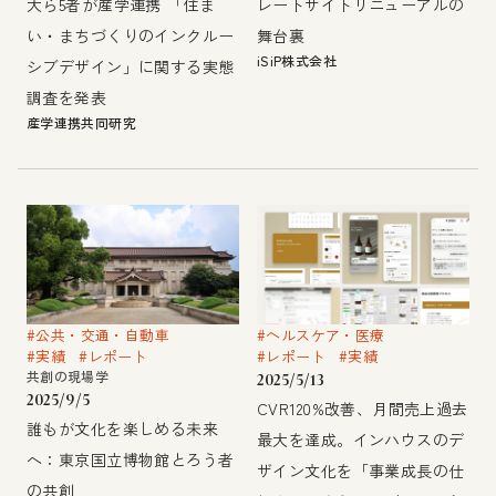
大ら5者が産学連携 「住ま
レートサイトリニューアルの
い・まちづくりのインクルー
舞台裏
iSiP株式会社
シブデザイン」に関する実態
調査を発表
産学連携共同研究
#公共・交通・自動車
#ヘルスケア・医療
#実績
#レポート
#レポート
#実績
共創の現場学
2025/5/13
2025/9/5
CVR120%改善、月間売上過去
誰もが文化を楽しめる未来
最大を達成。インハウスのデ
へ：東京国立博物館とろう者
ザイン文化を「事業成長の仕
の共創