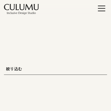
絞り込む
業界タグ
# すべて
# 公共・交通・自動車
# 建築・建設・不動産
# テクノロジー・情報通信
# ヘルスケア・医療
# 金融・銀行・保険