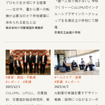
『誰一人取り残さない』学校
プロセスを大切にする提案
づくりーーCULUMUのインク
――なぜ今、量から質への転
ルーシブデザインワークショ
換が必要なのか？学校建築に
ップを目黒区立小学校にて開
求められる変化とは
催
株式会社小河建築設計事務所
目黒区立油面小学校
#建築・建設・不動産
#ヘルスケア・医療
#レポート
#実績
#実績
#レポート
2025/12/3
2025/11/7
CULUMU、LIFULL、日建設
AI創薬の常識を覆すデザイン
計、日建設計総合研究所、東
戦略：採用につながるコーポ