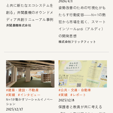
2026/4/1
と共に新たなエコシステムを
姿勢改善のための可視化がも
創る」井関農機のオウンドメ
たらす行動変容――N=1の熱
ディア共創リニューアル事例
狂から市場を拓く、スマート
井関農機株式会社
インソールardi（アルディ）
の開発思想
株式会社フリックフィット
#建築・建設・不動産
#公共・交通・自動車
#実績
#インタビュー
#実績
#レポート
N=1が動かすソーシャルイノベー
2025/12/8
ション
保護者と教員が共に考える
2025/12/17