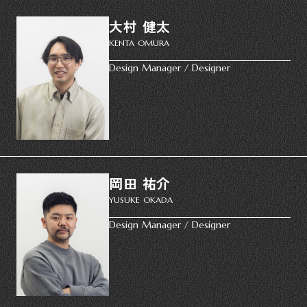
大村 健太
KENTA OMURA
Design Manager / Designer
岡田 祐介
YUSUKE OKADA
Design Manager / Designer