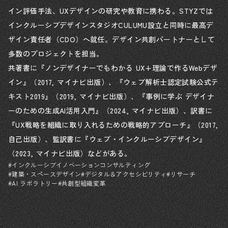
イン評価手法、UXデザインの研究や教育に携わる。STYZでは
インクルーシブデザインスタジオCULUMU設立と同時に最高デ
ザイン責任者（CDO）へ就任。デザイン共創パートナーとして
多数のプロジェクトを担当。
共著書に『ノンデザイナーでもわかる UX+理論で作るWebデザ
イン』（2017, マイナビ出版）、『ウェブ解析士認定試験公式テ
キスト2019』（2019, マイナビ出版）、『事例に学ぶ デザイナ
ーのための生成AI活用入門』（2024, マイナビ出版）、訳書に
『UX戦略を組織に取り入れるための戦略的アプローチ』（2017,
自己出版）、監訳書に『ウェブ・インクルーシブデザイン』
（2023, マイナビ出版）などがある。
#インクルーシブイノベーションコンサルティング
#建築・スペースデザイン
#デジタル＆アクセシビリティ
#リサーチ
#AI ラボラトリー
#共創型組織変革