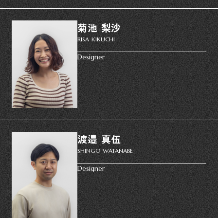
菊池 梨沙
RISA KIKUCHI
Designer
渡邉 真伍
SHINGO WATANABE
Designer