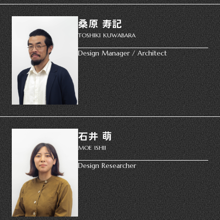
桑原 寿記
TOSHIKI KUWABARA
Design Manager / Architect
石井 萌
MOE ISHII
Design Researcher