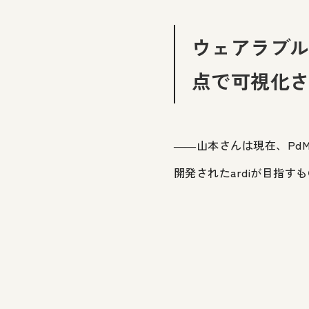
ウェアラブ
点で可視化
――
山本さんは現在、Pd
開発されたardiが目指