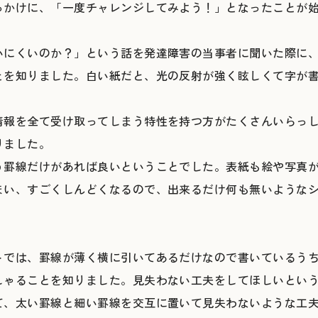
っかけに、「一度チャレンジしてみよう！」となったことが
いにくいのか？」という話を発達障害の当事者に聞いた際に
とを知りました。白い紙だと、光の反射が強く眩しくて字が
情報を全て受け取ってしまう特性を持つ方がたくさんいらっ
りました。
う罫線だけがあれば良いということでした。表紙も絵や写真
まい、すごくしんどくなるので、出来るだけ何も無いような
トでは、罫線が薄く横に引いてあるだけなので書いているう
しゃることを知りました。見失わない工夫をしてほしいとい
て、太い罫線と細い罫線を交互に置いて見失わないような工