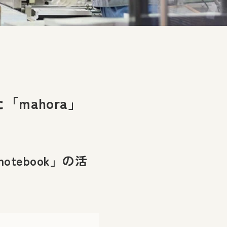
mahora」
tebook」の活