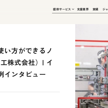
提供サービス
支援業界
実績
ジ
使い方ができるノ
紙工株式会社）| イ
例インタビュー