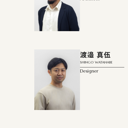
渡邉 真伍
SHINGO WATANABE
Designer