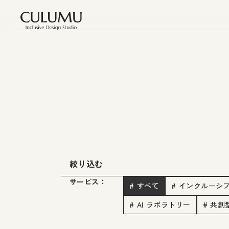
絞り込む
サービス：
# すべて
# インクルーシ
# AI ラボラトリー
# 共