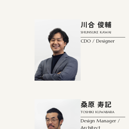
川合 俊輔
SHUNSUKE KAWAI
CDO / Designer
桑原 寿記
TOSHIKI KUWABARA
Design Manager /
Architect