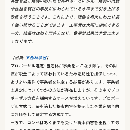
具合を直し建物の耐久性を高めることに加え、建物の機能
や性能を現在の学校が求められている水準まで引き上げる
改修を行うことです。これにより、建物を将来にわたり長
く使い続けることができます。工事費は大幅に縮減できる
一方、結果は改築と同等となり、費用対効果は非常に大き
くなります。
【出典:
文部科学省
】
プロポーザル選定: 自治体が事業をおこなう際は、その財
源が税金によって賄われているため透明性を担保しつつ、
よりよい条件で事業者を決定する必要があります。事業者
の選定にはいくつかの方法が存在しますが、その中でプロ
ポーザル方式を採用するケースが増えています。プロポー
ザル方式は、最も適した提案内容を提示した企業を総合的
に評価をして選定する方式です。
一方で、コンペはあくまでも受けた提案内容を重視して最