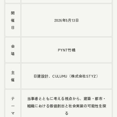
開
催
2026年5月13日
日
会
PYNT竹橋
場
主
日建設計、CULUMU（株式会社STYZ）
催
テ
当事者とともに考える視点から、建築・都市・
ー
組織における価値創出と社会実装の可能性を探
マ
る