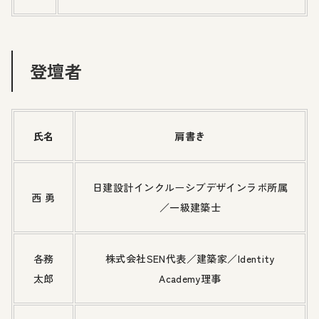
登壇者
氏名
肩書き
日建設計インクルーシブデザインラボ所属
西 勇
／一級建築士
各務
株式会社SEN代表／建築家／Identity
太郎
Academy理事