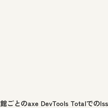
のaxe DevTools TotalでのIs