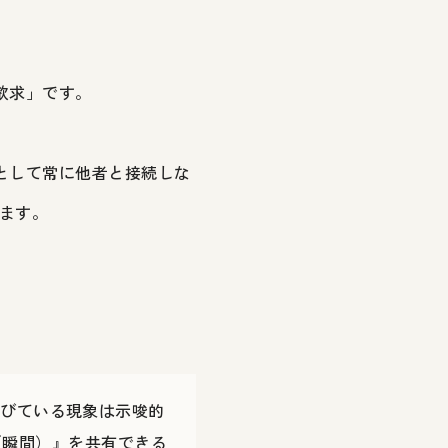
欲求」です。
として常に他者と接続しな
ます。
が伸びている現象は示唆的
（瞬間）』を共有できる