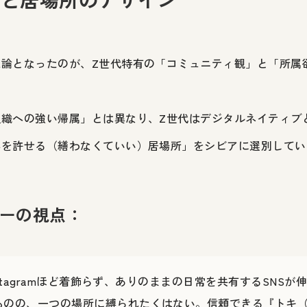
議論となったのが、Z世代特有の「コミュニティ観」と「所属
組織への強い帰属」とは異なり、Z世代はデジタルネイティブ
心を許せる（繕わなくていい）居場所」をシビアに選別してい
ナーの視点：
Instagramほど着飾らず、ありのままの日常を共有するSNS
ものの、一つの場所に縛られたくはない。信頼できる『トキ