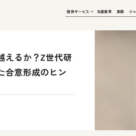
提供サービス
支援業界
実績
ジ
越えるか？Z世代研
た合意形成のヒン