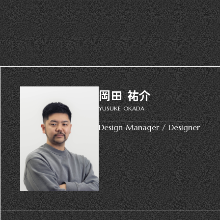
岡田 祐介
YUSUKE OKADA
Design Manager / Designer