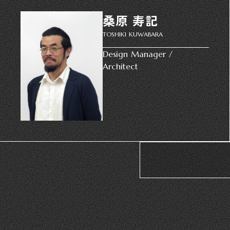
桑原 寿記
TOSHIKI KUWABARA
Design Manager /
Architect