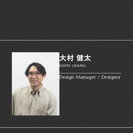
大村 健太
KENTA OMURA
Design Manager / Designer