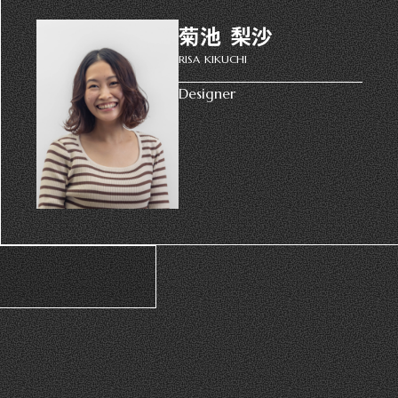
菊池 梨沙
RISA KIKUCHI
Designer