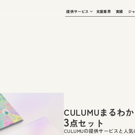
提供サービス
支援業界
実績
ジ
CULUMUまるわ
3
点セット
CULUMUの提供サービスと人