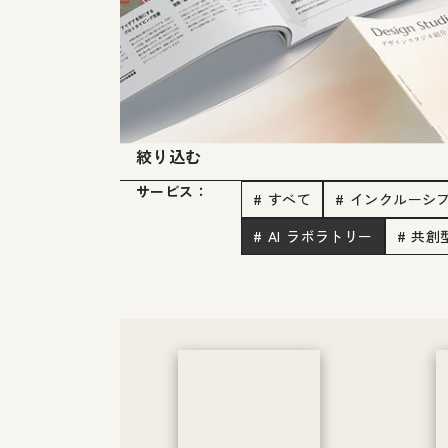
絞り込む
サービス：
# すべて
# インクルーシ
# AI ラボラトリー
# 共