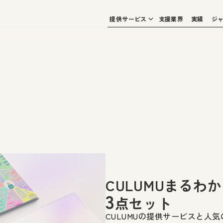
提供サービス
支援業界
実績
ジ
CULUMUまるわ
3
点セット
CULUMUの提供サービスと人