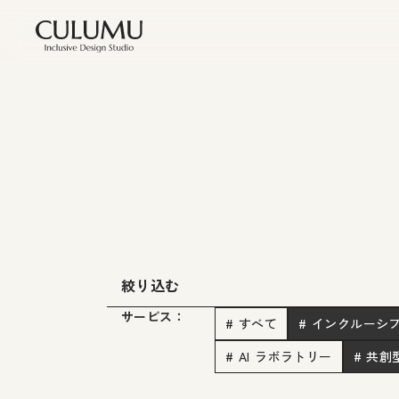
絞り込む
サービス：
# すべて
# インクルーシ
# AI ラボラトリー
# 共