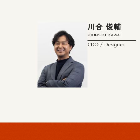
川合 俊輔
SHUNSUKE KAWAI
CDO / Designer