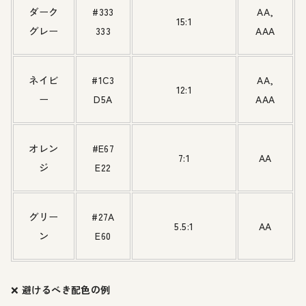
ダーク
#333
AA,
15:1
グレー
333
AAA
ネイビ
#1C3
AA,
12:1
ー
D5A
AAA
オレン
#E67
7:1
AA
ジ
E22
グリー
#27A
5.5:1
AA
ン
E60
❌
避けるべき配色の例