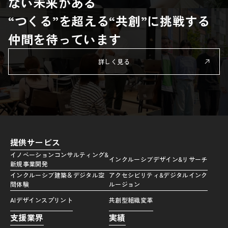
ない未来がある
“つくる”を超える“共創”に挑戦する
仲間を待っています
詳しく見る
提供サービス
イノベーションコンサルティング&
インクルーシブデザイン&リサーチ
新規事業開発
インクルーシブ建築＆デジタル空
アクセシビリティ&デジタルインク
間体験
ルージョン
AIデザインスプリント
共創型組織変革
支援業界
実績