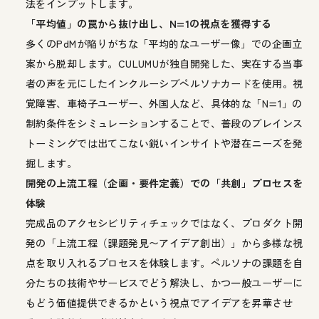
法をインプットします。
「平均値」の罠から抜け出し、N=1の視点を獲得する
多くのPdMが陥りがちな「平均的なユーザー像」での企画立
案から脱却します。CULUMUが独自開発した、実在する当事
者の声を元にしたインクルーシブペルソナカードを使用。視
覚障害、車椅子ユーザー、外国人など、具体的な「N=1」の
制約条件をシミュレーションすることで、普段のブレインス
トーミングでは出てこない鋭いインサイトや潜在ニーズを発
掘します。
開発の上流工程（企画・要件定義）での「共創」プロセスを
体験
完成品のアクセシビリティチェックではなく、プロダクト開
発の「上流工程（課題発見〜アイデア創出）」から多様な視
点を取り入れるプロセスを体験します。ペルソナの課題を自
分たちの技術やサービスでどう解決し、かつ一般ユーザーに
もどう価値提供できるかという視点でアイデアを昇華させ