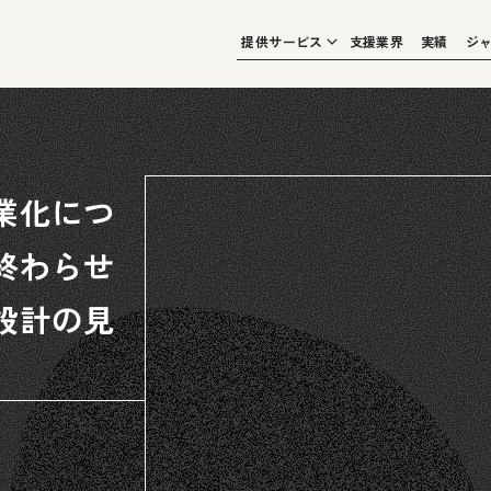
提供サービス
支援業界
実績
ジ
業化につ
終わらせ
設計の見